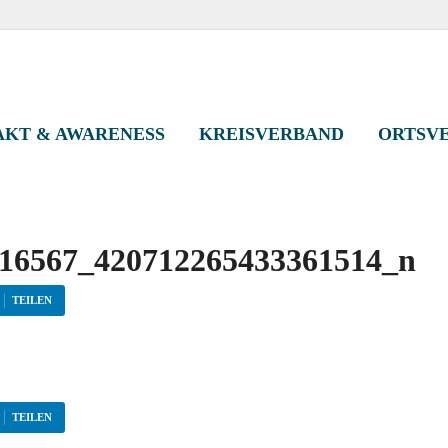
eisverband Kassel-St
KT & AWARENESS
KREISVERBAND
ORTSV
16567_420712265433361514_n
TEILEN
TEILEN