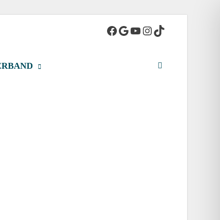
adt
ERBAND