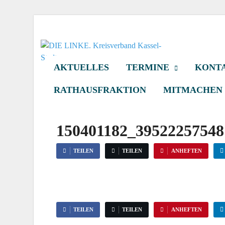
DIE LINKE. Kr
Die Linke in Stadt-Kassel
AKTUELLES
TERMINE
KONTA
RATHAUSFRAKTION
MITMACHEN
150401182_39522257548
TEILEN
TEILEN
ANHEFTEN
TEILEN
TEILEN
ANHEFTEN