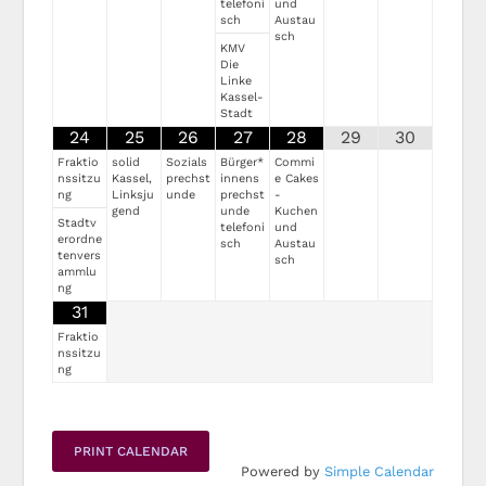
telefoni
und
sch
Austau
sch
KMV
Die
Linke
Kassel-
Stadt
24
25
26
27
28
29
30
Fraktio
solid
Sozials
Bürger*
Commi
nssitzu
Kassel,
prechst
innens
e Cakes
ng
Linksju
unde
prechst
-
gend
unde
Kuchen
Stadtv
telefoni
und
erordne
sch
Austau
tenvers
sch
ammlu
ng
31
Fraktio
nssitzu
ng
PRINT CALENDAR
Powered by
Simple Calendar