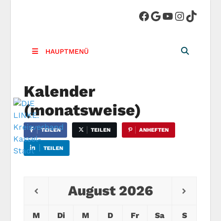
DIE LINKE.
Die Linke in Stadt-Kassel
Kreisverband
HAUPTMENÜ
Kassel-Stadt
Kalender
(monatsweise)
TEILEN
TEILEN
ANHEFTEN
TEILEN
August
2026
M
Di
M
D
Fr
Sa
S