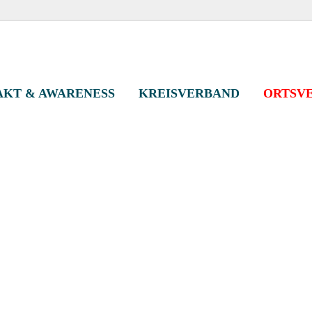
eisverband Kassel-St
KT & AWARENESS
KREISVERBAND
ORTSV