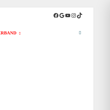
adt
ERBAND