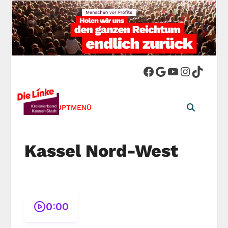
DIE LINKE.
Die Linke in Stadt-Kassel
Kreisverband
HAUPTMENÜ
Kassel-Stadt
Kassel Nord-West
0:00