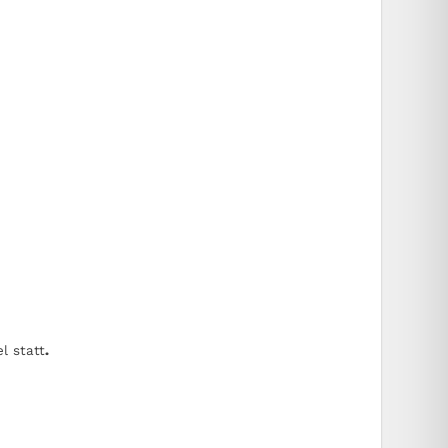
l statt
.