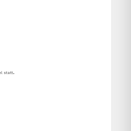
l statt
.