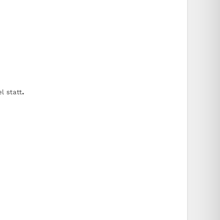
l statt
.