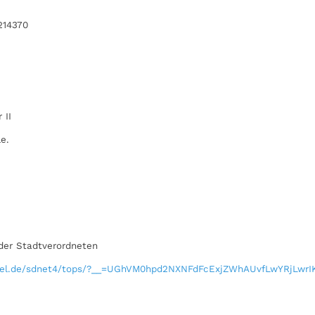
214370
 II
e.
 der Stadtverordneten
assel.de/sdnet4/tops/?__=UGhVM0hpd2NXNFdFcExjZWhAUvfLwYRjLwr