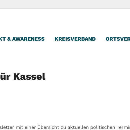
reisverband Kassel
KT & AWARENESS
KREISVERBAND
ORTSVE
für Kassel
letter mit einer Übersicht zu aktuellen politischen Term