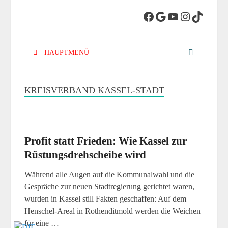
DIE LINKE.
Die Linke in Stadt-Kassel
Kreisverband
HAUPTMENÜ
Kassel-Stadt
KREISVERBAND KASSEL-STADT
Profit statt Frieden: Wie Kassel zur
Rüstungsdrehscheibe wird
Während alle Augen auf die Kommunalwahl und die
Gespräche zur neuen Stadtregierung gerichtet waren,
wurden in Kassel still Fakten geschaffen: Auf dem
Henschel‑Areal in Rothenditmold werden die Weichen
für eine …