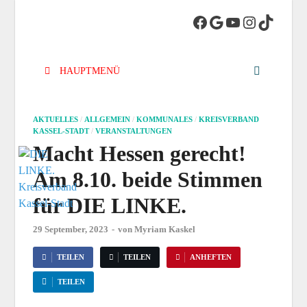
DIE LINKE.
Die Linke in Stadt-Kassel
Kreisverband
HAUPTMENÜ
Kassel-Stadt
AKTUELLES
/
ALLGEMEIN
/
KOMMUNALES
/
KREISVERBAND
KASSEL-STADT
/
VERANSTALTUNGEN
Macht Hessen gerecht!
Am 8.10. beide Stimmen
für DIE LINKE.
29 September, 2023
-
von
Myriam Kaskel
TEILEN
TEILEN
ANHEFTEN
TEILEN