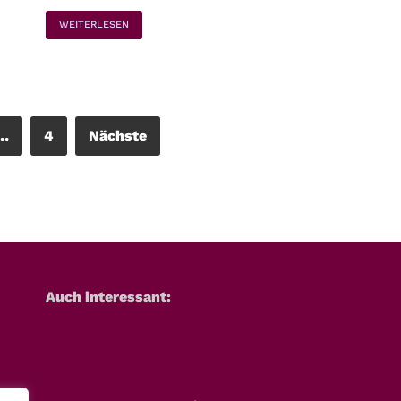
WEITERLESEN
…
4
Nächste
Auch interessant: