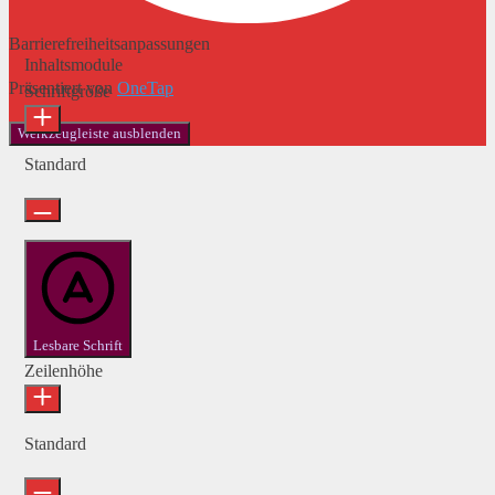
Barrierefreiheitsanpassungen
Inhaltsmodule
Präsentiert von
OneTap
Schriftgröße
Werkzeugleiste ausblenden
Standard
Lesbare Schrift
Zeilenhöhe
Standard