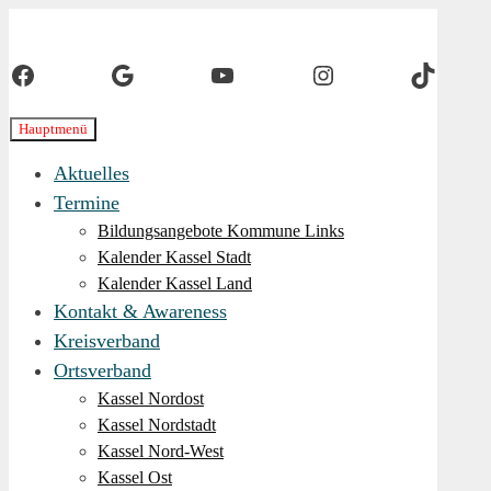
Zurück
zum
Facebook
Google
YouTube
Instagram
TikTok
Inhalt
Die Linke in Stadt-Kassel
DIE LINKE.
Hauptmenü
Aktuelles
Kreisverband
Termine
Kassel-Stadt
Bildungsangebote Kommune Links
Kalender Kassel Stadt
Kalender Kassel Land
Kontakt & Awareness
Kreisverband
Ortsverband
Kassel Nordost
Kassel Nordstadt
Kassel Nord-West
Kassel Ost