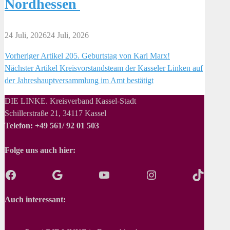
Nordhessen
24 Juli, 2026
24 Juli, 2026
Vorheriger Artikel
205. Geburtstag von Karl Marx!
Beitragsnavigation
Nächster Artikel
Kreisvorstandsteam der Kasseler Linken auf
der Jahreshauptversammlung im Amt bestätigt
DIE LINKE. Kreisverband Kassel-Stadt
Schillerstraße 21, 34117 Kassel
Telefon: +49 561/ 92 01 503
Folge uns auch hier:
Facebook
Google
YouTube
Instagram
TikTok
Auch interessant: