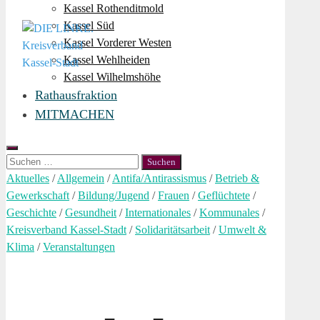
Kassel Rothenditmold
Kassel Süd
Kassel Vorderer Westen
Kassel Wehlheiden
Kassel Wilhelmshöhe
Rathausfraktion
MITMACHEN
Suchen
nach:
Aktuelles
/
Allgemein
/
Antifa/Antirassismus
/
Betrieb &
Gewerkschaft
/
Bildung/Jugend
/
Frauen
/
Geflüchtete
/
Geschichte
/
Gesundheit
/
Internationales
/
Kommunales
/
Kreisverband Kassel-Stadt
/
Solidaritätsarbeit
/
Umwelt &
Klima
/
Veranstaltungen