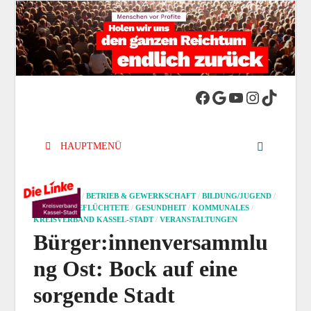
DIE LINKE.
Die Linke in Stadt-Kassel
Kreisverband
HAUPTMENÜ
Kassel-Stadt
ALLGEMEIN
/
BETRIEB & GEWERKSCHAFT
/
BILDUNG/JUGEND
/
FRAUEN
/
GEFLÜCHTETE
/
GESUNDHEIT
/
KOMMUNALES
/
KREISVERBAND KASSEL-STADT
/
VERANSTALTUNGEN
Bürger:innenversammlu
ng Ost: Bock auf eine
sorgende Stadt