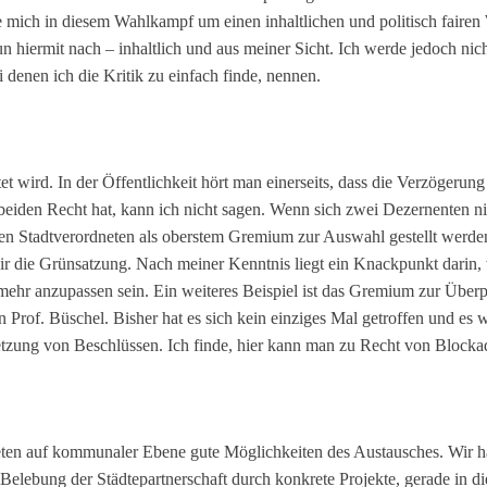
be mich in diesem Wahlkampf um einen inhaltlichen und politisch fair
ermit nach – inhaltlich und aus meiner Sicht. Ich werde jedoch nicht 
ei denen ich die Kritik zu einfach finde, nennen.
et wird. In der Öffentlichkeit hört man einerseits, dass die Verzögeru
iden Recht hat, kann ich nicht sagen. Wenn sich zwei Dezernenten nich
 den Stadtverordneten als oberstem Gremium zur Auswahl gestellt werd
wir die Grünsatzung. Nach meiner Kenntnis liegt ein Knackpunkt darin,
mehr anzupassen sein. Ein weiteres Beispiel ist das Gremium zur Überp
rof. Büschel. Bisher hat es sich kein einziges Mal getroffen und es 
tzung von Beschlüssen. Ich finde, hier kann man zu Recht von Blocka
bieten auf kommunaler Ebene gute Möglichkeiten des Austausches. Wir 
 Belebung der Städtepartnerschaft durch konkrete Projekte, gerade in 