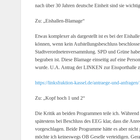
nach über 30 Jahren deutsche Einheit sind sie wichti
Zu: „Eishallen-Blamage“
Etwas komplexer als dargestellt ist es bei der Eisha
können, wenn kein Aufstellungsbeschluss beschlosse
Stadtverordnetenversammlung. SPD und Grüne haben e
begraben ist. Diese Blamage einseitig auf eine Person
wurde. U.A. Antrag der LINKEN zur Eissporthalle z
https://linksfraktion-kassel.de/antraege-und-anfrag
Zu: „Kopf hoch 1 und 2“
Die Kritik an beiden Programmen teile ich. Währen
spätestens bei Beschluss des EEG klar, dass die Anre
vorgeschlagen. Beide Programme hätte es aber nicht 
möchte ich keineswegs OB Geselle verteidigen. Gerad