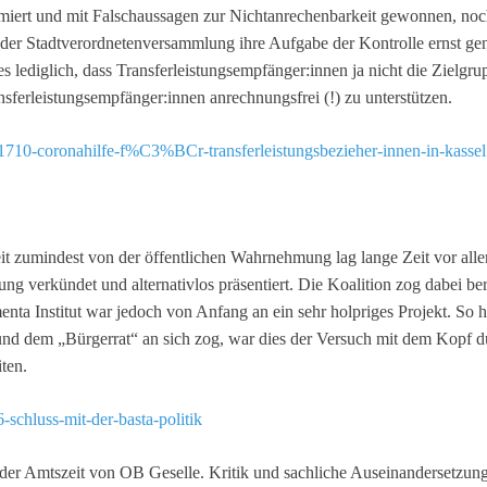
rmiert und mit Falschaussagen zur Nichtanrechenbarkeit gewonnen, noc
der Stadtverordnetenversammlung ihre Aufgabe der Kontrolle ernst ge
 lediglich, dass Transferleistungsempfänger:innen ja nicht die Zielgr
ferleistungsempfänger:innen anrechnungsfrei (!) zu unterstützen.
en/1710-coronahilfe-f%C3%BCr-transferleistungsbezieher-innen-in-kassel
keit zumindest von der öffentlichen Wahrnehmung lag lange Zeit vor al
ung verkündet und alternativlos präsentiert. Die Koalition zog dabei ber
enta Institut war jedoch von Anfang an ein sehr holpriges Projekt. So ha
 und dem „Bürgerrat“ an sich zog, war dies der Versuch mit dem Kopf 
iten.
6-schluss-mit-der-basta-politik
s der Amtszeit von OB Geselle. Kritik und sachliche Auseinandersetzung