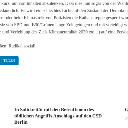
zu kurz, um von Inhalten abzulenken. Dass dies nun sogar von der W
bedauerlich. Es wirft ein schlechtes Licht auf den Zustand der Demokra
en oder beim Klimastreik von Polizisten die Rathaustreppe gesperrt wir
sie von SPD und B90/Grünen lange Zeit getragen und mit verteidigt wurd
und Verfehlung des Ziels Klimaneutralität 2030 etc…) auf eine Person z
ßen: Radikal sozial!
TEILEN
In Solidarität mit den Betroffenen des
G
tödlichen Angriffs Anschlags auf den CSD
24
Berlin