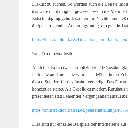
Diskurs zu suchen. So wurden auch die Beiräte info
das wäre nicht möglich gewesen, wenn die Mehrheit 
Entschuldigung gehört, sondern im Nachhinein hieß es
übrigens folgenden Änderungsantrag, um gerade Trans
https://linksfraktion-kassel.de/antraege-und-anfrag
Zu: „Documenta Institut“
Auch hier ist es etwas komplizierter. Die Zuständig
Parkplatz am Karlsplatz wurde schließlich in der Zeit
diesen Standort für das Institut verteidigt. Das Docum
konzeptlos startet. Als Geselle es mit dem Ruruhaus
präsentieren statt Fehler der Vergangenheit aufzuarbe
https://linksfraktion-kassel.de/pressemitteilungen/175
Dies sind nur einzelne Beispiele der Internetseite au