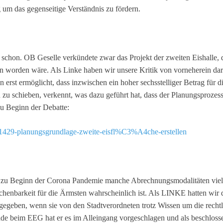
g um das gegenseitige Verständnis zu fördern.
lle schon. OB Geselle verkündete zwar das Projekt der zweiten Eishalle,
n worden wäre. Als Linke haben wir unsere Kritik von vorneherein dar
rst ermöglicht, dass inzwischen ein hoher sechsstelliger Betrag für 
 zu schieben, verkennt, was dazu geführt hat, dass der Planungsprozess ü
u Beginn der Debatte:
en/1429-planungsgrundlage-zweite-eisfl%C3%A4che-erstellen
d zu Beginn der Corona Pandemie manche Abrechnungsmodalitäten viel
chenbarkeit für die Ärmsten wahrscheinlich ist. Als LINKE hatten wir d
gegeben, wenn sie von den Stadtverordneten trotz Wissen um die rechtl
e beim EEG hat er es im Alleingang vorgeschlagen und als beschlossen 