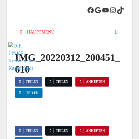
DIE LINKE.
Die Linke in Stadt-Kassel
Kreisverband
HAUPTMENÜ
Kassel-Stadt
IMG_20220312_200451_
610
TEILEN
TEILEN
ANHEFTEN
TEILEN
TEILEN
TEILEN
ANHEFTEN