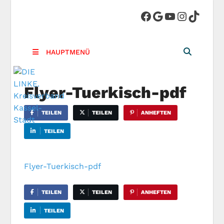
DIE LINKE.
Die Linke in Stadt-Kassel
Kreisverband
HAUPTMENÜ
Kassel-Stadt
Flyer-Tuerkisch-pdf
TEILEN
TEILEN
ANHEFTEN
TEILEN
Flyer-Tuerkisch-pdf
TEILEN
TEILEN
ANHEFTEN
TEILEN