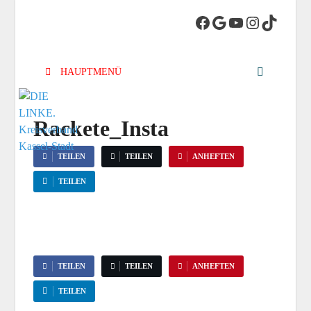
DIE LINKE.
Die Linke in Stadt-Kassel
Kreisverband
HAUPTMENÜ
Kassel-Stadt
Rackete_Insta
TEILEN
TEILEN
ANHEFTEN
TEILEN
TEILEN
TEILEN
ANHEFTEN
TEILEN