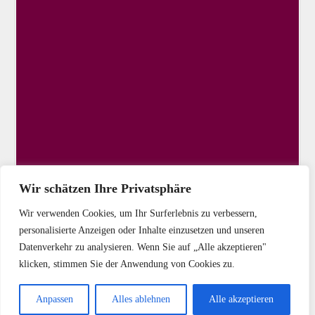
Wir schätzen Ihre Privatsphäre
Wir verwenden Cookies, um Ihr Surferlebnis zu verbessern,
personalisierte Anzeigen oder Inhalte einzusetzen und unseren
Datenverkehr zu analysieren. Wenn Sie auf „Alle akzeptieren"
klicken, stimmen Sie der Anwendung von Cookies zu.
Copyright © 2025 DIE LINKE Kassel-Stadt
Anpassen
Alles ablehnen
Alle akzeptieren
Startseite
Kontakt
Impressum
Datenschutz