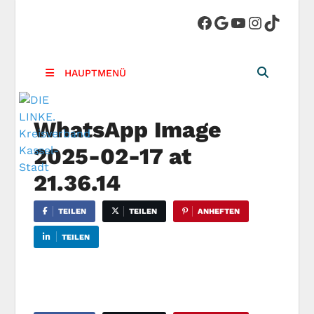
DIE LINKE.
Die Linke in Stadt-Kassel
Kreisverband
HAUPTMENÜ
Kassel-Stadt
WhatsApp Image
2025-02-17 at
21.36.14
TEILEN
TEILEN
ANHEFTEN
TEILEN