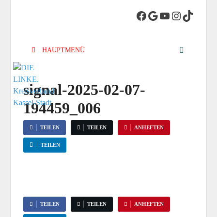
DIE LINKE.
Die Linke in Stadt-Kassel
Kreisverband
HAUPTMENÜ
Kassel-Stadt
signal-2025-02-07-
194459_006
TEILEN
TEILEN
ANHEFTEN
TEILEN
TEILEN
TEILEN
ANHEFTEN