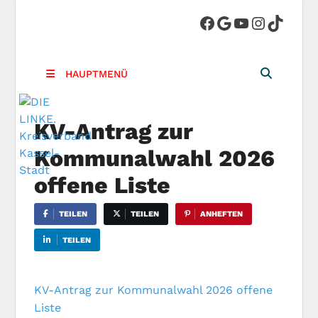
DIE LINKE.
Die Linke in Stadt-Kassel
Kreisverband
HAUPTMENÜ
Kassel-Stadt
KV-Antrag zur
Kommunalwahl 2026
offene Liste
TEILEN
TEILEN
ANHEFTEN
TEILEN
KV-Antrag zur Kommunalwahl 2026 offene
Liste