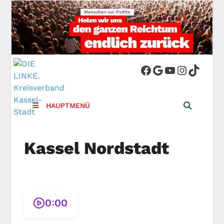
DIE LINKE.
Die Linke in Stadt-Kassel
Kreisverband
HAUPTMENÜ
Kassel-Stadt
Kassel Nordstadt
0:00