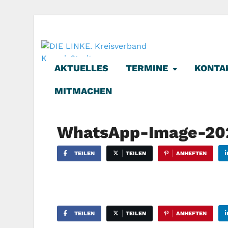
DIE LINKE. K
Die Linke in Stadt-Kassel
AKTUELLES
TERMINE
KONTA
MITMACHEN
WhatsApp-Image-202
TEILEN
TEILEN
ANHEFTEN
TEILEN
TEILEN
ANHEFTEN