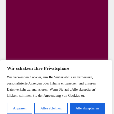
Wir schätzen Ihre Privatsphäre
Wir verwenden Cookies, um Ihr Surferlebnis zu verbessern,
personalisierte Anzeigen oder Inhalte einzusetzen und unseren
Datenverkehr zu analysieren. Wenn Sie auf „Alle akzeptieren"
klicken, stimmen Sie der Anwendung von Cookies zu.
Copyright © 2025 DIE LINKE Kassel-Stadt
Anpassen
Alles ablehnen
Alle akzeptieren
Startseite
Kontakt
Impressum
Datenschutz