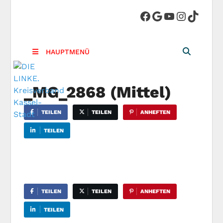
DIE LINKE.
Die Linke in Stadt-Kassel
Kreisverband
HAUPTMENÜ
Kassel-Stadt
_MG_2868 (Mittel)
TEILEN
TEILEN
ANHEFTEN
TEILEN
TEILEN
TEILEN
ANHEFTEN
TEILEN