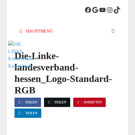
DIE LINKE.
Die Linke in Stadt-Kassel
Kreisverband
HAUPTMENÜ
Kassel-Stadt
Die-Linke-
landesverband-
hessen_Logo-Standard-
RGB
TEILEN
TEILEN
ANHEFTEN
TEILEN