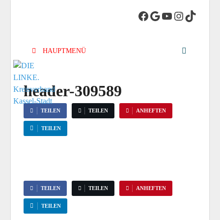
DIE LINKE.
Die Linke in Stadt-Kassel
Kreisverband
HAUPTMENÜ
Kassel-Stadt
header-309589
TEILEN
TEILEN
ANHEFTEN
TEILEN
TEILEN
TEILEN
ANHEFTEN
TEILEN