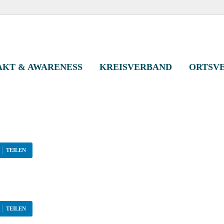
eisverband Kassel-St
KT & AWARENESS
KREISVERBAND
ORTSV
TEILEN
TEILEN