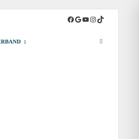
adt
ERBAND