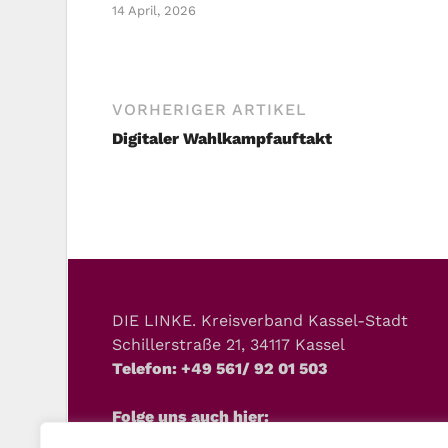
14 April, 2026
VORHERIGER ARTIKEL
Digitaler Wahlkampfauftakt
DIE LINKE. Kreisverband Kassel-Stadt
Schillerstraße 21, 34117 Kassel
Telefon: +49 561/ 92 01 503
Folge uns auch hier: