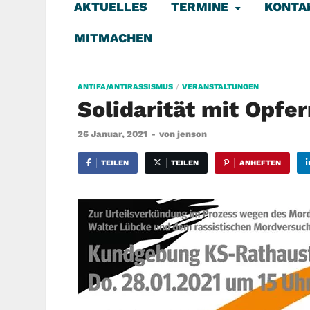
AKTUELLES
TERMINE
KONTA
MITMACHEN
ANTIFA/ANTIRASSISMUS
/
VERANSTALTUNGEN
Solidarität mit Opfe
26 Januar, 2021
-
von
jenson
TEILEN
TEILEN
ANHEFTEN