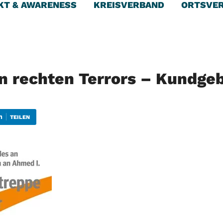
KT & AWARENESS
KREISVERBAND
ORTSVE
rn rechten Terrors – Kundge
TEILEN