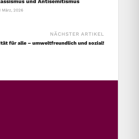
assismus und Antisemitismus
1 März, 2026
NÄCHSTER ARTIKEL
tät für alle – umweltfreundlich und sozial!