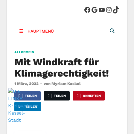
DIE LINKE.
Die Linke in Stadt-Kassel
Kreisverband
HAUPTMENÜ
Kassel-Stadt
ALLGEMEIN
Mit Windkraft für
Klimagerechtigkeit!
1 März, 2022
-
von
Myriam Kaskel
TEILEN
TEILEN
ANHEFTEN
TEILEN