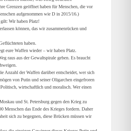
 ihre Grenzen geöffnet haben für Menschen, die vor
 Menschen aufgenommen wie D in 2015/16.)
ilt: Wir haben Platz!
 verlassen können, das wir zusammenrücken und
Geflüchteten haben.
egt eure Waffen wieder – wir haben Platz.
Weg raus aus der Gewaltspirale geben. Es braucht
chweigen.
die Anzahl der Waffen darüber entscheidet, wer sich
ermögen von Putin und seiner Oligarchen eingefroren
olitisch, wirtschaftlich und moralisch. Wer einen
n Moskau und St. Petersburg gegen den Krieg zu
000 Menschen das Ende des Krieges fordern. Daher
genheit sich zu begegnen, diese Brücken müssen wir
, dass die einzigen Gewinner dieses Krieges Putin und