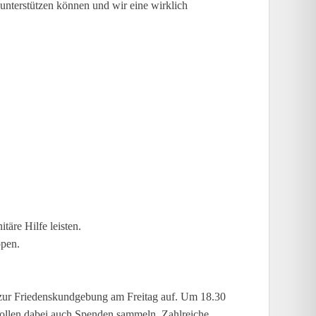
unterstützen können und wir eine wirklich
täre Hilfe leisten.
ppen.
 zur Friedenskundgebung am Freitag auf. Um 18.30
 wollen dabei auch Spenden sammeln. Zahlreiche