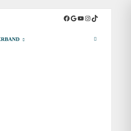
adt
ERBAND