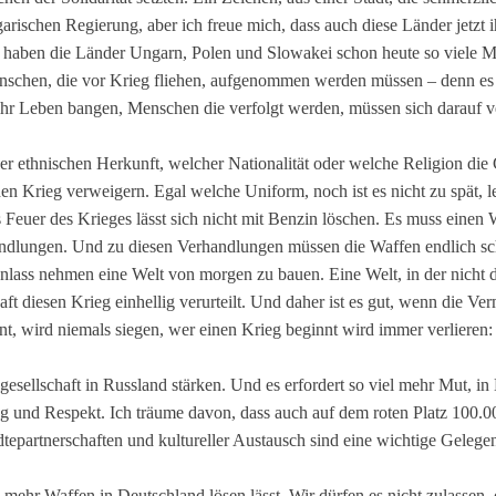
arischen Regierung, aber ich freue mich, dass auch diese Länder jetzt
 haben die Länder Ungarn, Polen und Slowakei schon heute so viele
Menschen, die vor Krieg fliehen, aufgenommen werden müssen – denn es g
ihr Leben bangen, Menschen die verfolgt werden, müssen sich darauf
r ethnischen Herkunft, welcher Nationalität oder welche Religion die 
en Krieg verweigern. Egal welche Uniform, noch ist es nicht zu spät, l
 Feuer des Krieges lässt sich nicht mit Benzin löschen. Es muss einen 
rhandlungen. Und zu diesen Verhandlungen müssen die Waffen endlich s
Anlass nehmen eine Welt von morgen zu bauen. Eine Welt, in der nicht 
aft diesen Krieg einhellig verurteilt. Und daher ist es gut, wenn die V
, wird niemals siegen, wer einen Krieg beginnt wird immer verlieren: P
esellschaft in Russland stärken. Und es erfordert so viel mehr Mut, i
ng und Respekt. Ich träume davon, dass auch auf dem roten Platz 100.
tädtepartnerschaften und kultureller Austausch sind eine wichtige Gele
h mehr Waffen in Deutschland lösen lässt. Wir dürfen es nicht zulassen