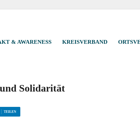
eisverband Kassel-St
KT & AWARENESS
KREISVERBAND
ORTSV
 und Solidarität
TEILEN