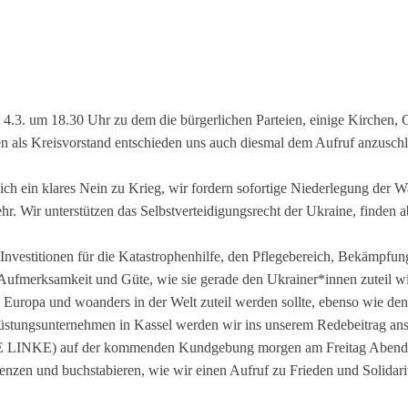
 4.3. um 18.30 Uhr zu dem die bürgerlichen Parteien, einige Kirchen,
 als Kreisvorstand entschieden uns auch diesmal dem Aufruf anzusch
ich ein klares Nein zu Krieg, wir fordern sofortige Niederlegung der W
. Wir unterstützen das Selbstverteidigungsrecht der Ukraine, finden a
 Investitionen für die Katastrophenhilfe, den Pflegebereich, Bekämp
 Aufmerksamkeit und Güte, wie sie gerade den Ukrainer*innen zuteil 
n Europa und woanders in der Welt zuteil werden sollte, ebenso wie de
üstungsunternehmen in Kassel werden wir ins unserem Redebeitrag an
IE LINKE) auf der kommenden Kundgebung morgen am Freitag Abend 18
enzen und buchstabieren, wie wir einen Aufruf zu Frieden und Solidarit