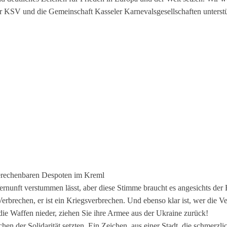
der KSV und die Gemeinschaft Kasseler Karnevalsgesellschaften unterstü
…
berechenbaren Despoten im Kreml
Vernunft verstummen lässt, aber diese Stimme braucht es angesichts der
 Verbrechen, er ist ein Kriegsverbrechen. Und ebenso klar ist, wer die V
 die Waffen nieder, ziehen Sie ihre Armee aus der Ukraine zurück!
hen der Solidarität setzten. Ein Zeichen, aus einer Stadt, die schmerzl