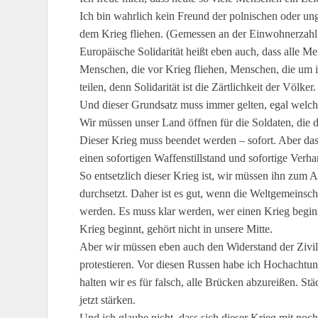
Ich bin wahrlich kein Freund der polnischen oder ung
dem Krieg fliehen. (Gemessen an der Einwohnerzahl
Europäische Solidarität heißt eben auch, dass alle 
Menschen, die vor Krieg fliehen, Menschen, die um 
teilen, denn Solidarität ist die Zärtlichkeit der Völker.
Und dieser Grundsatz muss immer gelten, egal welche
Wir müssen unser Land öffnen für die Soldaten, die d
Dieser Krieg muss beendet werden – sofort. Aber das
einen sofortigen Waffenstillstand und sofortige Ve
So entsetzlich dieser Krieg ist, wir müssen ihn zum 
durchsetzt. Daher ist es gut, wenn die Weltgemeinsch
werden. Es muss klar werden, wer einen Krieg beginnt
Krieg beginnt, gehört nicht in unsere Mitte.
Aber wir müssen eben auch den Widerstand der Zivilg
protestieren. Vor diesen Russen habe ich Hochachtu
halten wir es für falsch, alle Brücken abzureißen. S
jetzt stärken.
Und ich glaube nicht, dass sich dieser Krieg mit noc