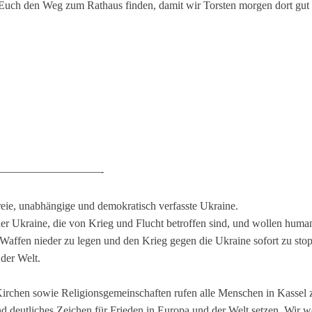
 Euch den Weg zum Rathaus finden, damit wir Torsten morgen dort gut 
.
—————————-
freie, unabhängige und demokratisch verfasste Ukraine.
er Ukraine, die von Krieg und Flucht betroffen sind, und wollen humani
e Waffen nieder zu legen und den Krieg gegen die Ukraine sofort zu sto
der Welt.
irchen sowie Religionsgemeinschaften rufen alle Menschen in Kassel
nd deutliches Zeichen für Frieden in Europa und der Welt setzen. Wir