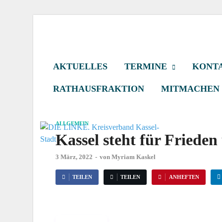
DIE LINKE. Kr
Die Linke in Stadt-Kassel
AKTUELLES
TERMINE
KONTA
RATHAUSFRAKTION
MITMACHEN
ALLGEMEIN
Kassel steht für Frieden
3 März, 2022
-
von
Myriam Kaskel
TEILEN
TEILEN
ANHEFTEN