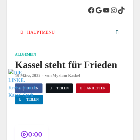
DIE LINKE.
Die Linke in Stadt-Kassel
Kreisverband
HAUPTMENÜ
Kassel-Stadt
ALLGEMEIN
Kassel steht für Frieden
10 März, 2022
-
von
Myriam Kaskel
TEILEN
TEILEN
ANHEFTEN
TEILEN
0:00