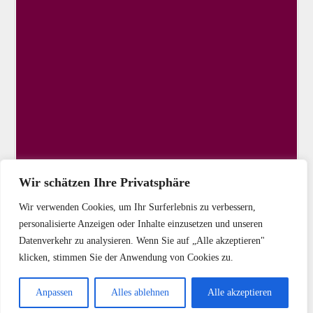
Wir schätzen Ihre Privatsphäre
Wir verwenden Cookies, um Ihr Surferlebnis zu verbessern,
personalisierte Anzeigen oder Inhalte einzusetzen und unseren
Datenverkehr zu analysieren. Wenn Sie auf „Alle akzeptieren"
klicken, stimmen Sie der Anwendung von Cookies zu.
Copyright © 2025 DIE LINKE Kassel-Stadt
Anpassen
Alles ablehnen
Alle akzeptieren
Startseite
Kontakt
Impressum
Datenschutz