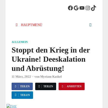
DIE LINKE.
Die Linke in Stadt-Kassel
Kreisverband
HAUPTMENÜ
Kassel-Stadt
ALLGEMEIN
Stoppt den Krieg in der
Ukraine! Deeskalation
und Abrüstung!
11 März, 2022
-
von
Myriam Kaskel
TEILEN
TEILEN
ANHEFTEN
TEILEN