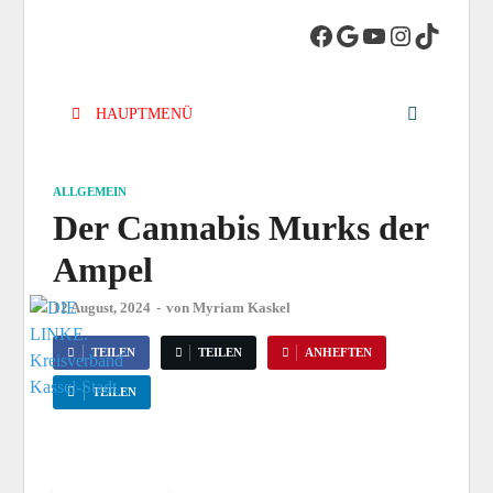
DIE LINKE.
Die Linke in Stadt-Kassel
Kreisverband
HAUPTMENÜ
Kassel-Stadt
ALLGEMEIN
Der Cannabis Murks der
Ampel
12 August, 2024
-
von
Myriam Kaskel
TEILEN
TEILEN
ANHEFTEN
TEILEN