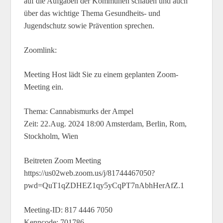
auf die Aufgaben der Kommunen schauen und auch
über das wichtige Thema Gesundheits- und
Jugendschutz sowie Prävention sprechen.
Zoomlink:
Meeting Host lädt Sie zu einem geplanten Zoom-
Meeting ein.
Thema: Cannabismurks der Ampel
Zeit: 22.Aug. 2024 18:00 Amsterdam, Berlin, Rom,
Stockholm, Wien
Beitreten Zoom Meeting
https://us02web.zoom.us/j/81744467050?
pwd=QuT1qZDHEZ1qy5yCqPT7nAbhHerAfZ.1
Meeting-ID: 817 4446 7050
Kenncode: 701786