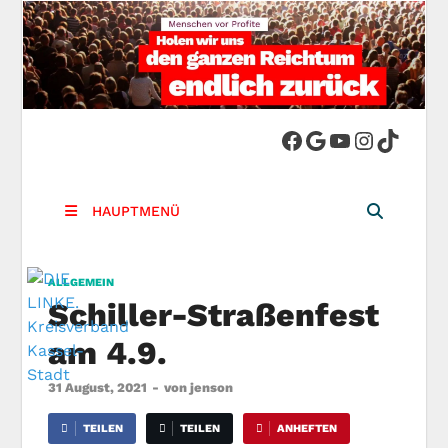
DIE LINKE.
Die Linke in Stadt-Kassel
Kreisverband
HAUPTMENÜ
Kassel-Stadt
ALLGEMEIN
Schiller-Straßenfest
am 4.9.
31 August, 2021
-
von
jenson
TEILEN
TEILEN
ANHEFTEN