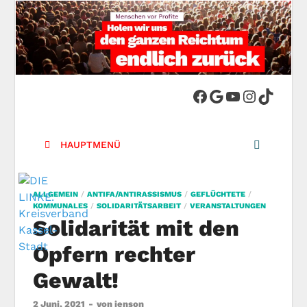
DIE LINKE.
Die Linke in Stadt-Kassel
Kreisverband
HAUPTMENÜ
Kassel-Stadt
ALLGEMEIN
/
ANTIFA/ANTIRASSISMUS
/
GEFLÜCHTETE
/
KOMMUNALES
/
SOLIDARITÄTSARBEIT
/
VERANSTALTUNGEN
Solidarität mit den
Opfern rechter
Gewalt!
2 Juni, 2021
-
von
jenson