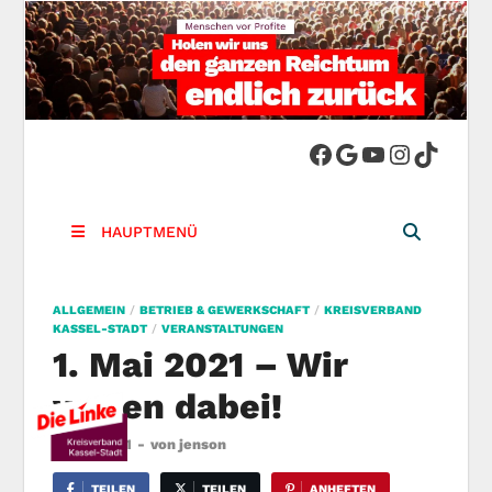
DIE LINKE.
Die Linke in Stadt-Kassel
Kreisverband
HAUPTMENÜ
Kassel-Stadt
ALLGEMEIN
/
BETRIEB & GEWERKSCHAFT
/
KREISVERBAND
KASSEL-STADT
/
VERANSTALTUNGEN
1. Mai 2021 – Wir
waren dabei!
5 Mai, 2021
-
von
jenson
TEILEN
TEILEN
ANHEFTEN