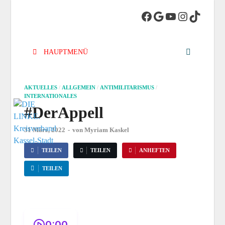
DIE LINKE.
Die Linke in Stadt-Kassel
Kreisverband
HAUPTMENÜ
Kassel-Stadt
AKTUELLES
/
ALLGEMEIN
/
ANTIMILITARISMUS
/
INTERNATIONALES
#DerAppell
31 März, 2022
-
von
Myriam Kaskel
TEILEN
TEILEN
ANHEFTEN
TEILEN
0:00