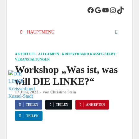
DIE LINKE.
Die Linke in Stadt-Kassel
Kreisverband
HAUPTMENÜ
Kassel-Stadt
AKTUELLES
/
ALLGEMEIN
/
KREISVERBAND KASSEL-STADT
/
VERANSTALTUNGEN
Workshop „Was ist, was
will DIE LINKE?“
17 Juni, 2023
-
von
Christine Stein
TEILEN
TEILEN
ANHEFTEN
TEILEN