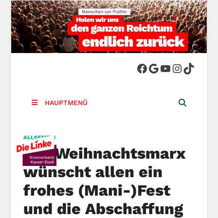
DIE LINKE.
Die Linke in Stadt-Kassel
Kreisverband
HAUPTMENÜ
Kassel-Stadt
ALLGEMEIN
Der Weihnachtsmarx
wünscht allen ein
frohes (Mani-)Fest
und die Abschaffung