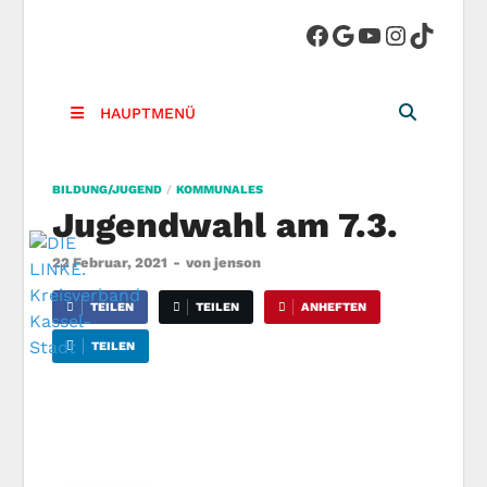
DIE LINKE.
Die Linke in Stadt-Kassel
Kreisverband
HAUPTMENÜ
Kassel-Stadt
BILDUNG/JUGEND
/
KOMMUNALES
Jugendwahl am 7.3.
22 Februar, 2021
-
von
jenson
TEILEN
TEILEN
ANHEFTEN
TEILEN