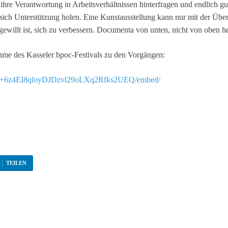
 ihre Verantwortung in Arbeitsverhältnissen hinterfragen und endlich 
e sich Unterstützung holen. Eine Kunstausstellung kann nur mit der 
gewillt ist, sich zu verbessern. Documenta von unten, nicht von oben h
nahme des Kasseler bpoc-Festivals zu den Vorgängen:
R3XM+6z4EI8qloyDJDzvl29oLXq2Rfks2UEQ/embed/
TEILEN