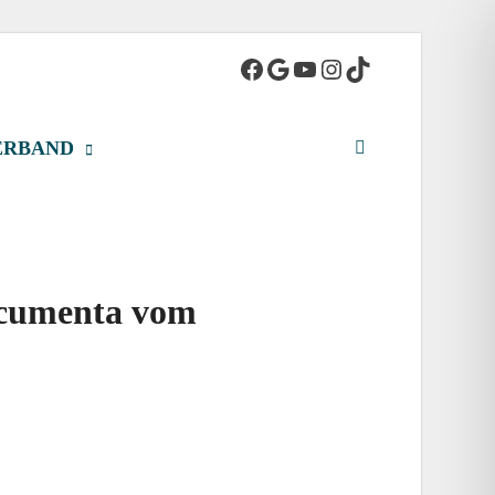
adt
ERBAND
Documenta vom