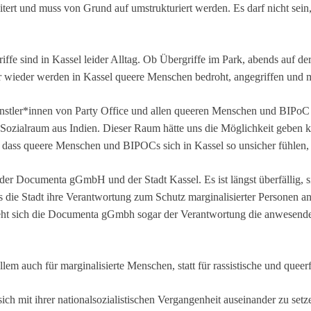
tert und muss von Grund auf umstrukturiert werden. Es darf nicht sein,
ffe sind in Kassel leider Alltag. Ob Übergriffe im Park, abends auf de
wieder werden in Kassel queere Menschen bedroht, angegriffen und m
nstler*innen von Party Office und allen queeren Menschen und BIPoC Per
 Sozialraum aus Indien. Dieser Raum hätte uns die Möglichkeit geben 
h, dass queere Menschen und BIPOCs sich in Kassel so unsicher fühlen, 
g der Documenta gGmbH und der Stadt Kassel. Es ist längst überfällig
s die Stadt ihre Verantwortung zum Schutz marginalisierter Personen a
t sich die Documenta gGmbh sogar der Verantwortung die anwesenden K
llem auch für marginalisierte Menschen, statt für rassistische und que
 mit ihrer nationalsozialistischen Vergangenheit auseinander zu set