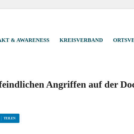
eisverband Kassel-St
KT & AWARENESS
KREISVERBAND
ORTSV
feindlichen Angriffen auf der 
TEILEN