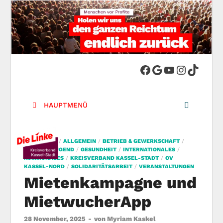
DIE LINKE.
Die Linke in Stadt-Kassel
Kreisverband
HAUPTMENÜ
Kassel-Stadt
AKTUELLES
/
ALLGEMEIN
/
BETRIEB & GEWERKSCHAFT
/
BILDUNG/JUGEND
/
GESUNDHEIT
/
INTERNATIONALES
/
KOMMUNALES
/
KREISVERBAND KASSEL-STADT
/
OV
KASSEL-NORD
/
SOLIDARITÄTSARBEIT
/
VERANSTALTUNGEN
Mietenkampagne und
MietwucherApp
28 November, 2025
-
von
Myriam Kaskel