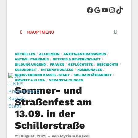
DIE LINKE.
Die Linke in Stadt-Kassel
Kreisverband
HAUPTMENÜ
Kassel-Stadt
AKTUELLES
/
ALLGEMEIN
/
ANTIFA/ANTIRASSISMUS
/
ANTIMILITARISMUS
/
BETRIEB & GEWERKSCHAFT
/
BILDUNG/JUGEND
/
FRAUEN
/
GEFLÜCHTETE
/
GESCHICHTE
/
GESUNDHEIT
/
INTERNATIONALES
/
KOMMUNALES
/
KREISVERBAND KASSEL-STADT
/
SOLIDARITÄTSARBEIT
/
UMWELT & KLIMA
/
VERANSTALTUNGEN
Sommer- und
Straßenfest am
13.09. in der
Schillerstraße
29 August, 2025
-
von
Myriam Kaskel