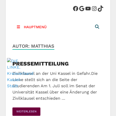
DIE LINKE.
Die Linke in Stadt-Kassel
Kreisverband
HAUPTMENÜ
Kassel-Stadt
AUTOR:
MATTHIAS
PRESSEMITTEILUNG
Zivilklausel an der Uni Kassel in Gefahr.Die
Linke stellt sich an die Seite der
Studierenden Am 1. Juli soll im Senat der
Universität Kassel über eine Änderung der
Zivilklausel entschieden …
WEITERLESEN