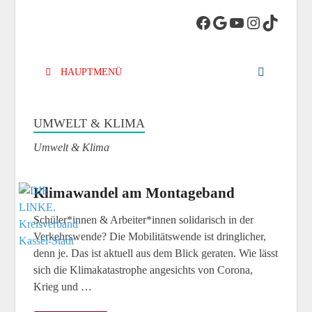
DIE LINKE.
Die Linke in Stadt-Kassel
Kreisverband
HAUPTMENÜ
Kassel-Stadt
UMWELT & KLIMA
Umwelt & Klima
Klimawandel am Montageband
Schüler*innen & Arbeiter*innen solidarisch in der
Verkehrswende? Die Mobilitätswende ist dringlicher,
denn je. Das ist aktuell aus dem Blick geraten. Wie lässt
sich die Klimakatastrophe angesichts von Corona,
Krieg und …