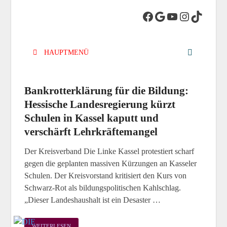
DIE LINKE.
Die Linke in Stadt-Kassel
Kreisverband
HAUPTMENÜ
Kassel-Stadt
Bankrotterklärung für die Bildung:
Hessische Landesregierung kürzt
Schulen in Kassel kaputt und
verschärft Lehrkräftemangel
Der Kreisverband Die Linke Kassel protestiert scharf
gegen die geplanten massiven Kürzungen an Kasseler
Schulen. Der Kreisvorstand kritisiert den Kurs von
Schwarz-Rot als bildungspolitischen Kahlschlag.
„Dieser Landeshaushalt ist ein Desaster …
WEITERLESEN